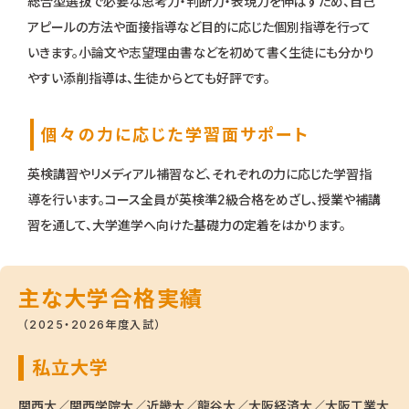
総合型選抜で必要な思考力・判断力・表現力を伸ばすため、自己
アピールの方法や面接指導など目的に応じた個別指導を行って
いきます。小論文や志望理由書などを初めて書く生徒にも分かり
やすい添削指導は、生徒からとても好評です。
個々の力に応じた学習面サポート
英検講習やリメディアル補習など、それぞれの力に応じた学習指
導を行います。コース全員が英検準2級合格をめざし、授業や補講
習を通して、大学進学へ向けた基礎力の定着をはかります。
主な大学合格実績
（2025・2026年度入試）
私立大学
関西大／関西学院大／近畿大／龍谷大／大阪経済大／大阪工業大