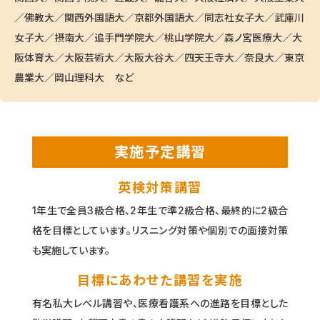
／佛教大／関西外国語大／京都外国語大／同志社女子大／武庫川
女子大／摂南大／追手門学院大／桃山学院大／森ノ宮医療大／大
阪体育大／大阪芸術大／大阪大谷大／四天王寺大／奈良大／東京
農業大／岡山理科大 など
実施予定講習
英検対策講習
1年生で全員3級合格、2年生で準2級合格、最終的に2級合
格を目標としています。リスニング対策や個別での面接対策
も実施しています。
目標にあわせた講習を実施
有名私大レベル講習や、医療看護系への進路を目標とした