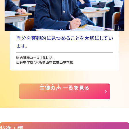
自分を客観的に見つめることを大切にしてい
ます。
総合進学コース｜R.Iさん
出身中学校：大阪狭山市立狭山中学校
生
徒
の
声
一覧を見る
特進Ⅰ類