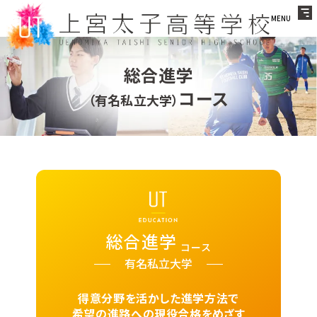
MENU
総合進学
コース
（有名私立大学）
総合進学
有名私立大学
得意分野を活かした進学方法で
希望の進路への現役合格をめざす