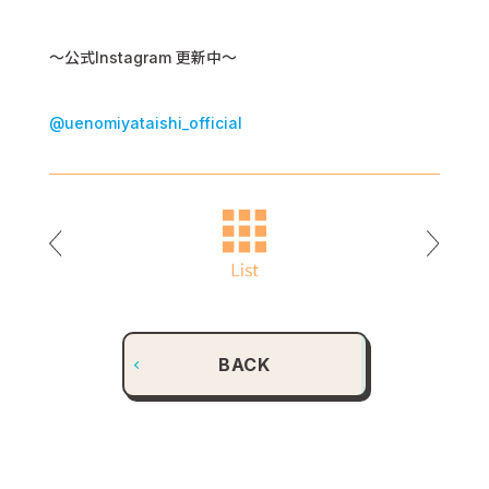
〜公式Instagram 更新中〜
@uenomiyataishi_official
BACK