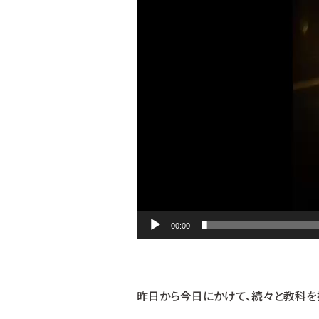
画
プ
レ
ー
ヤ
ー
00:00
昨日から今日にかけて、続々と教科を