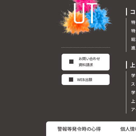
コ
特
特
総
進
お問い合わせ
上
資料請求
学
WEB出願
ス
学
上
ア
警報等発令時の心得
個人情