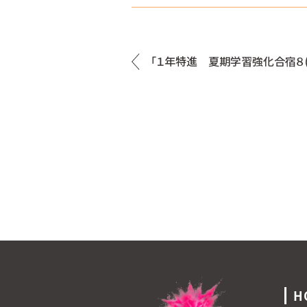
「１年特進 夏期学習強化合宿８(
H