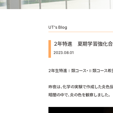
UT's Blog
２年特進 夏期学習強化合
2023.08.01
2年生特進Ⅰ類コース・Ⅱ類コース希
昨夜は、化学の実験で作成した炎色反
暗闇の中で、炎の色を観察しました。
動