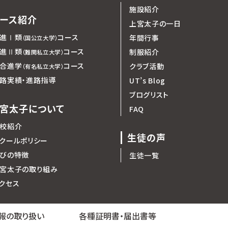
施設紹介
ース紹介
上宮太子の一日
進Ⅰ類
コース
年間行事
（国公立大学）
進Ⅱ類
コース
制服紹介
（難関私立大学）
合進学
コース
クラブ活動
（有名私立大学）
路実績・進路指導
UT’s Blog
ブログリスト
宮太子について
FAQ
校紹介
生徒の声
クールポリシー
びの特徴
生徒一覧
宮太子の取り組み
クセス
報の取り扱い
各種証明書・届出書等