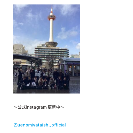
〜公式Instagram 更新中〜
@uenomiyataishi_official